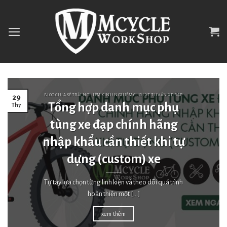
Skip
to
content
BLOG CHIA SẺ TRẢI NGHIỆM KINH NGHIỆM CHƠI XE TƯ VẤN XE ĐẠP
29
Tổng hợp danh mục phụ
Th7
tùng xe đạp chính hãng
nhập khẩu cần thiết khi tự
dựng (custom) xe
Tự tay lựa chọn từng linh kiện và theo dõi quá trình
hoàn thiện một [...]
xem thêm