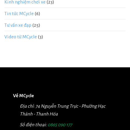
Kinh nghiệm chơi xe
(23)
Tin tức MCycle
(6)
Tư vấn xe đạp
(25)
Video từ MCycle
(3)
Về MCycle
Địa chỉ: 74 Nguyễn Trung Trực - Phường Hạc
Thành - Thanh Hóa
Số điện thoại:
0865 090 177