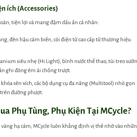
ện ích (Accessories)
toàn, tiện lợi và mang đậm dấu ấn cá nhân:
ng, đèn hậu cảm biến, còi điện tử cao cấp từ thương hiệu
nium siêu nhẹ (Hi Light), bình nước thể thao, túi treo sườn,
uấn ghi đông êm ái chống trượt.
hóa sên xích, các bộ dụng cụ đa năng (Multitool) nhỏ gọn
 trên đường phượt.
ua Phụ Tùng, Phụ Kiện Tại MCycle?
g vàng hạ cám, MCycle luôn khẳng định vị thế nhờ vào nhữ