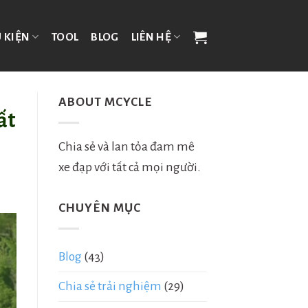
 KIỆN
TOOL
BLOG
LIÊN HỆ
ABOUT MCYCLE
ất
Chia sẻ và lan tỏa đam mê
xe đạp với tất cả mọi người.
CHUYÊN MỤC
Blog
(43)
Chia sẻ trải nghiệm
(29)