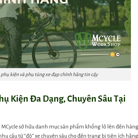
 phụ kiện và phụ tùng xe đạp chính hãng tin cậy
ụ Kiện Đa Dạng, Chuyên Sâu Tại
n, MCycle sở hữu danh mục sản phẩm khổng lồ lên đến hàn
u cầu từ “độ” xe chuyên sâu cho đến trang bị tiện ích hằn