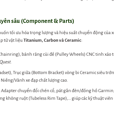
uyên sâu (Component & Parts)
uốn tối ưu hóa trọng lượng và hiệu suất chuyển động của x
ấp từ vật liệu
Titanium, Carbon và Ceramic
:
Chainring), bánh răng cùi đề (Pulley Wheels) CNC tinh xảo 
 Quest
.
dset), Trục giữa (Bottom Bracket) vòng bi Ceramic siêu trớn
 Niềng/Vành xe đạp chất lượng cao.
:
Adapter chuyển đổi chén cổ, pát gắn đèn/đồng hồ Garmin
g không ruột (Tubeless Rim Tape),… giúp các kỹ thuật viên