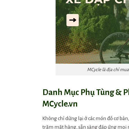
MCycle là địa chỉ mua
Danh Mục Phụ Tùng & Ph
MCycle.vn
Không chỉ dừng lại ở các món đồ cơ bả
trăm mặt hàng, sẵn sàng đáp ứng mọi nh