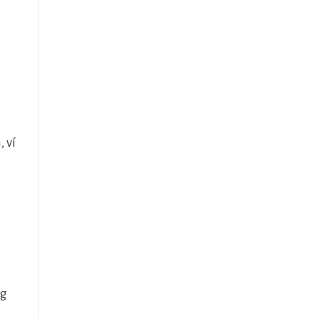
 ví
ng