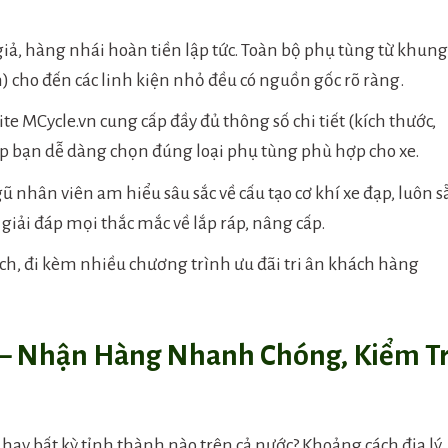
iả, hàng nhái hoàn tiền lập tức. Toàn bộ phụ tùng từ khun
 cho đến các linh kiện nhỏ đều có nguồn gốc rõ ràng.
e MCycle.vn cung cấp đầy đủ thông số chi tiết (kích thước,
úp bạn dễ dàng chọn đúng loại phụ tùng phù hợp cho xe.
ũ nhân viên am hiểu sâu sắc về cấu tạo cơ khí xe đạp, luôn 
giải đáp mọi thắc mắc về lắp ráp, nâng cấp.
h, đi kèm nhiều chương trình ưu đãi tri ân khách hàng
 – Nhận Hàng Nhanh Chóng, Kiểm T
hay bất kỳ tỉnh thành nào trên cả nước? Khoảng cách địa lý