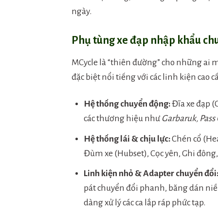
ngày.
Phụ tùng xe đạp nhập khẩu ch
MCycle là “thiên đường” cho những ai m
đặc biệt nổi tiếng với các linh kiện cao c
Hệ thống chuyển động:
Đĩa xe đạp (
các thương hiệu như
Garbaruk, Pass
Hệ thống lái & chịu lực:
Chén cổ (Hea
Đùm xe (Hubset), Cọc yên, Ghi đông,
Linh kiện nhỏ & Adapter chuyển đổi
pát chuyển đổi phanh, băng dán niền
dàng xử lý các ca lắp ráp phức tạp.