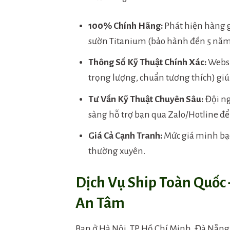
100% Chính Hãng:
Phát hiện hàng g
sườn Titanium (bảo hành đến 5 năm)
Thông Số Kỹ Thuật Chính Xác:
Websit
trọng lượng, chuẩn tương thích) gi
Tư Vấn Kỹ Thuật Chuyên Sâu:
Đội ng
sàng hỗ trợ bạn qua Zalo/Hotline để 
Giá Cả Cạnh Tranh:
Mức giá minh bạc
thường xuyên.
Dịch Vụ Ship Toàn Quốc
An Tâm
Bạn ở Hà Nội, TP. Hồ Chí Minh, Đà Nẵng 