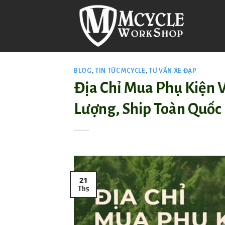
Skip
to
content
BLOG
,
TIN TỨC MCYCLE
,
TƯ VẤN XE ĐẠP
Địa Chỉ Mua Phụ Kiện 
Lượng, Ship Toàn Quốc
21
Th5