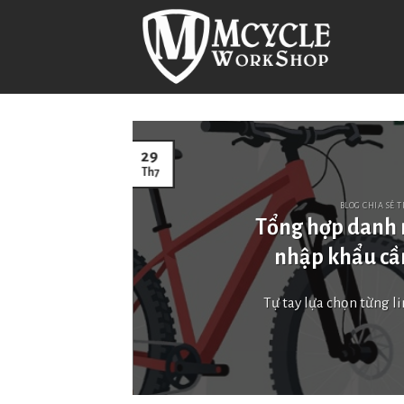
Skip
to
content
29
Th7
ng
BLOG CHIA SẺ 
Và
Tổng hợp danh 
nhập khẩu cần
..]
Tự tay lựa chọn từng li