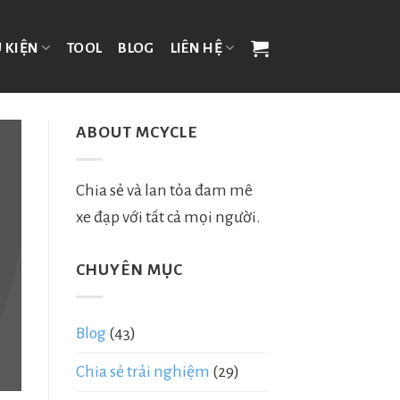
 KIỆN
TOOL
BLOG
LIÊN HỆ
ABOUT MCYCLE
Chia sẻ và lan tỏa đam mê
xe đạp với tất cả mọi người.
CHUYÊN MỤC
Blog
(43)
Chia sẻ trải nghiệm
(29)