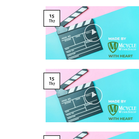
15
Th7
15
Th7