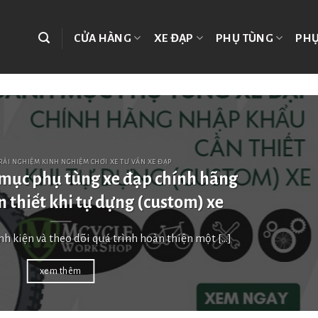
CỬA HÀNG
XE ĐẠP
PHỤ TÙNG
PHỤ
TRẢI NGHIỆM KINH NGHIỆM CHƠI XE TƯ VẤN XE ĐẠP
mục phụ tùng xe đạp chính hãng
 thiết khi tự dựng (custom) xe
nh kiện và theo dõi quá trình hoàn thiện một [...]
xem thêm