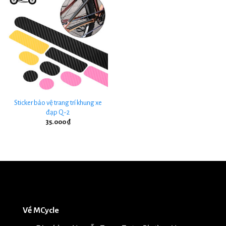
Sticker bảo vệ trang trí khung xe
đạp Q-2
35.000
₫
Về MCycle