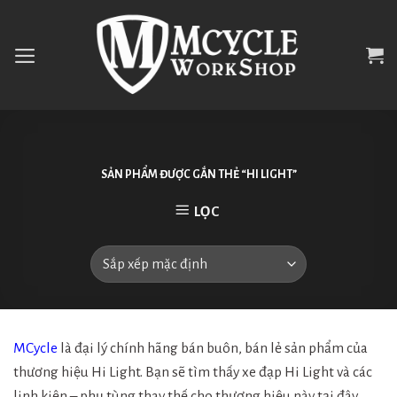
Skip
to
content
SẢN PHẨM ĐƯỢC GẮN THẺ “HI LIGHT”
LỌC
MCycle
là đại lý chính hãng bán buôn, bán lẻ sản phẩm của
thương hiệu Hi Light. Bạn sẽ tìm thấy xe đạp Hi Light và các
linh kiện – phụ tùng thay thế cho thương hiệu này tại đây.