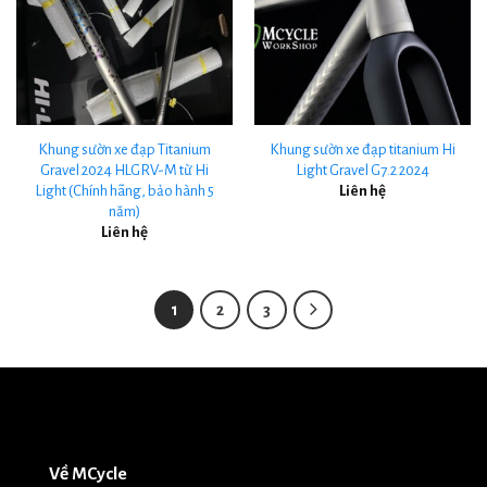
Khung sườn xe đạp Titanium
Khung sườn xe đạp titanium Hi
Gravel 2024 HLGRV-M từ Hi
Light Gravel G7.2 2024
Light (Chính hãng, bảo hành 5
Liên hệ
năm)
Liên hệ
1
2
3
Về MCycle