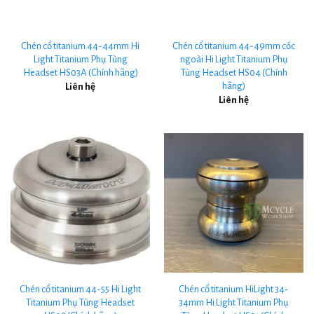
Chén cổ titanium 44-44mm Hi
Chén cổ titanium 44-49mm cốc
Light Titanium Phụ Tùng
ngoài Hi Light Titanium Phụ
Headset HS03A (Chính hãng)
Tùng Headset HS04 (Chính
hãng)
Liên hệ
Liên hệ
Chén cổ titanium 44-55 Hi Light
Chén cổ titanium HiLight 34-
Titanium Phụ Tùng Headset
34mm Hi Light Titanium Phụ