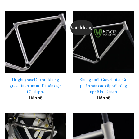
Chính hãng
Hilight gravel G0 pro khung
Khung sườn Gravel Titan G0
gravel titanium in 3D toàn diện
phiên bản cao cấp với công
từ HiLight
nghệ In 3D titan
Liên hệ
Liên hệ