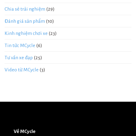
Chia sẻ trải nghiệm
(29)
Đánh giá sản phẩm
(10)
Kinh nghiệm chơi xe
(23)
Tin tức MCycle
(6)
Tư vấn xe đạp
(25)
Video từ MCycle
(3)
Về MCycle