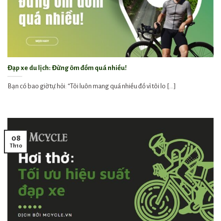
Đạp xe du lịch: Đừng ôm đồm quá nhiều!
Bạn có bao giờ tự hỏi: “Tôi luôn mang quá nhiều đồ vì tôi lo [...]
08
Th10