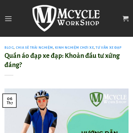
Skip
to
content
BLOG
,
CHIA SẺ TRẢI NGHIỆM
,
KINH NGHIỆM CHƠI XE
,
TƯ VẤN XE ĐẠP
Quần áo đạp xe đạp: Khoản đầu tư xứng
đáng?
06
Th7