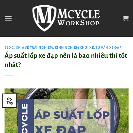
Skip
to
content
BLOG
,
CHIA SẺ TRẢI NGHIỆM
,
KINH NGHIỆM CHƠI XE
,
TƯ VẤN XE ĐẠP
Áp suất lốp xe đạp nên là bao nhiêu thì tốt
nhất?
05
Th5