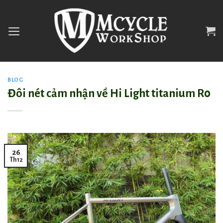
Skip
to
content
BLOG
Đôi nét cảm nhận về Hi Light titanium R0
26
Th12