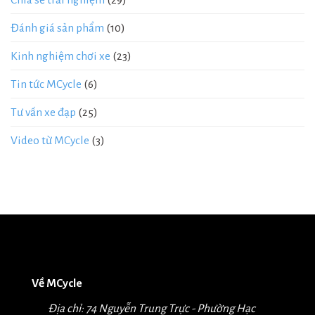
Đánh giá sản phẩm
(10)
Kinh nghiệm chơi xe
(23)
Tin tức MCycle
(6)
Tư vấn xe đạp
(25)
Video từ MCycle
(3)
Về MCycle
Địa chỉ: 74 Nguyễn Trung Trực - Phường Hạc