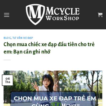
Skip
to
content
BLOG
,
TƯ VẤN XE ĐẠP
Chọn mua chiếc xe đạp đầu tiên cho trẻ
em: Bạn cần ghi nhớ
06
Th6