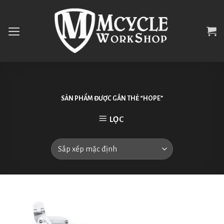
Skip
to
content
SẢN PHẨM ĐƯỢC GẮN THẺ “HOPE”
LỌC