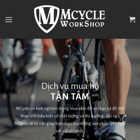
Skip
to
content
Dịch vụ mua hộ
TẬN TÂM
MCycle có kinh nghiệm trong mua sắm đồ xe đạp và đồ thể
thao. Với hiểu biết về chất lượng và thị trường, đội ngũ
MCycle sẽ tư vấn giúp bạn chọn lựa những sản phẩm phù hợp
với giá tốt nhất.