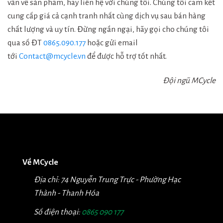
vấn về sản phẩm, hãy liên hệ với chúng tôi. Chúng tôi cam kết
cung cấp giá cả cạnh tranh nhất cùng dịch vụ sau bán hàng
chất lượng và uy tín. Đừng ngần ngại, hãy gọi cho chúng tôi
qua số ĐT
0865.090.177
hoặc gửi email
tới
Contact@mcycle.vn
để được hỗ trợ tốt nhất.
Đội ngũ MCycle
Về MCycle
Địa chỉ: 74 Nguyễn Trung Trực - Phường Hạc
Thành - Thanh Hóa
Số điện thoại:
0865 090 177