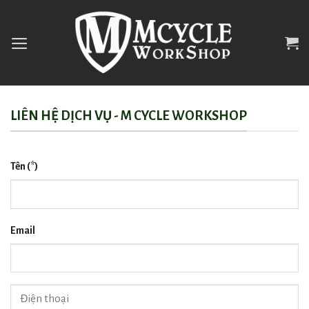
Skip
to
content
LIÊN HỆ DỊCH VỤ - M CYCLE WORKSHOP
Tên (*)
Email