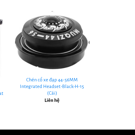
+
Chén cổ xe đạp 44-56MM
Integrated Headset-Black-H-15
(Cái)
at
)
Liên hệ