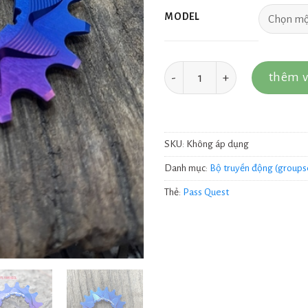
MODEL
Số lượng
thêm v
SKU:
Không áp dụng
Danh mục:
Bộ truyền động (groups
Thẻ:
Pass Quest