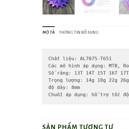
MÔ TẢ
THÔNG TIN BỔ SUNG
Chất liệu: AL7075-T651

Các mô hình áp dụng: MTB, Ro
Số răng: 13T 14T 15T 16T 17T
Trọng lượng: 14g 18g 22g 26g
độ dày: 8mm

Chuỗi áp dụng: hỗ trợ tốc độ
SẢN PHẨM TƯƠNG TỰ