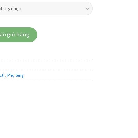
ào giỏ hàng
et)
,
Phụ tùng