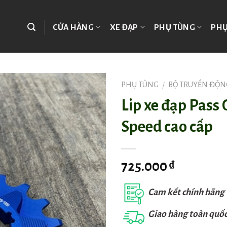
CỬA HÀNG
XE ĐẠP
PHỤ TÙNG
PHỤ
PHỤ TÙNG
BỘ TRUYỀN ĐỘN
/
Lip xe đạp Pass 
Speed cao cấp
725.000
₫
Cam kết chính hãng
Giao hàng toàn quố