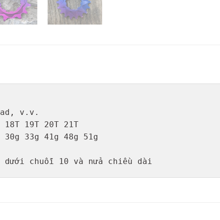
ad, v.v.

 18T 19T 20T 21T

 30g 33g 41g 48g 51g

 dưới chuỗi 10 và nửa chiều dài