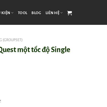
 KIỆN
TOOL
BLOG
LIÊN HỆ
G (GROUPSET)
Quest một tốc độ Single
c