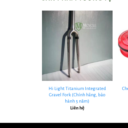
+
+
nium 42-47mm Hi
Hi Light Titanium Integrated
Ch
nium Phụ Tùng
Gravel Fork (Chính hãng, bảo
2 (Chính hãng)
hành 5 năm)
ên hệ
Liên hệ