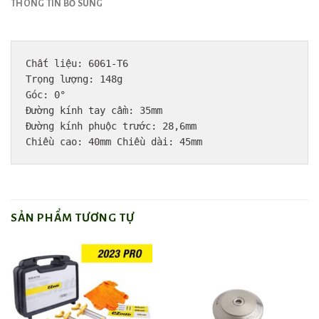
THÔNG TIN BỔ SUNG
Chất liệu: 6061-T6

Trọng lượng: 148g

Góc: 0°

Đường kính tay cầm: 35mm

Đường kính phuộc trước: 28,6mm

Chiều cao: 40mm Chiều dài: 45mm
SẢN PHẨM TƯƠNG TỰ