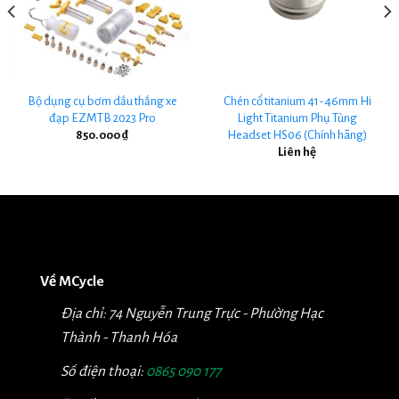
Bộ dụng cụ bơm dầu thắng xe
Chén cổ titanium 41-46mm Hi
đạp EZMTB 2023 Pro
Light Titanium Phụ Tùng
Headset HS06 (Chính hãng)
850.000
₫
Liên hệ
Về MCycle
Địa chỉ: 74 Nguyễn Trung Trực - Phường Hạc
Thành - Thanh Hóa
Số điện thoại:
0865 090 177