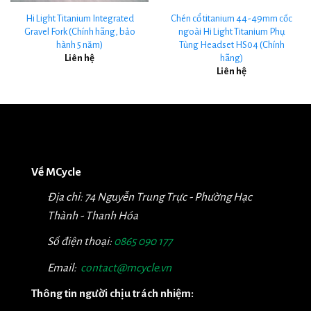
Hi Light Titanium Integrated
Chén cổ titanium 44-49mm cốc
Gravel Fork (Chính hãng, bảo
ngoài Hi Light Titanium Phụ
hành 5 năm)
Tùng Headset HS04 (Chính
hãng)
Liên hệ
Liên hệ
Về MCycle
Địa chỉ: 74 Nguyễn Trung Trực - Phường Hạc
Thành - Thanh Hóa
Số điện thoại:
0865 090 177
Email:
contact@mcycle.vn
Thông tin người chịu trách nhiệm: