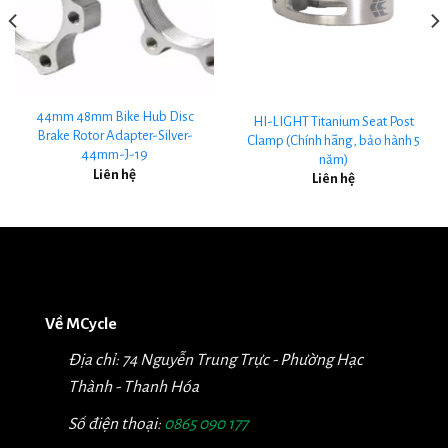
44mm 48mm Bike Hub Disc
HI-LIGHT Titanium Seat Post
Brake Rotor Adapter-Silver-
Clamp (Chính hãng, bảo hành 5
44mm-J-19
năm)
Liên hệ
Liên hệ
Về MCycle
Địa chỉ: 74 Nguyễn Trung Trực - Phường Hạc
Thành - Thanh Hóa
Số điện thoại:
0865 090 177