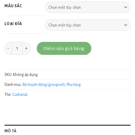
MÀU SẮC
LOẠI ĐĨA
Số lượng
thêm vào giỏ hàng
SKU:
Không áp dụng
Danh mục:
Bộ truyền động (groupset)
,
Phụ tùng
Thẻ:
Garbaruk
MÔ TẢ