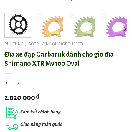
PHỤ TÙNG
BỘ TRUYỀN ĐỘNG (GROUPSET)
/
Đĩa xe đạp Garbaruk dành cho giò đĩa
Shimano XTR M9100 Oval
₫
2.020.000
Cam kết chính hãng
Giao hàng toàn quốc