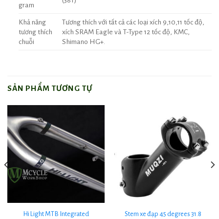
gram
Khả năng
Tương thích với tất cả các loại xích 9,10,11 tốc độ,
tương thích
xích SRAM Eagle và T-Type 12 tốc độ, KMC,
chuỗi
Shimano HG+.
SẢN PHẨM TƯƠNG TỰ
Hi Light MTB Integrated
Stem xe đạp 45 degrees 31.8