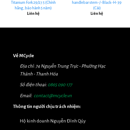
Titanium Fork 29/27.5 (Chính
handlebar stem-/-Black-H-39
hãng, bảo hành 5 năm)
(Cái)
Liên hệ
Liên hệ
Về MCycle
Địa chỉ: 74 Nguyễn Trung Trực - Phường Hạc
Thành - Thanh Hóa
Số điện thoại:
0865 090 177
Email:
contact@mcycle.vn
Thông tin người chịu trách nhiệm:
Hộ kinh doanh Nguyễn Đình Qúy