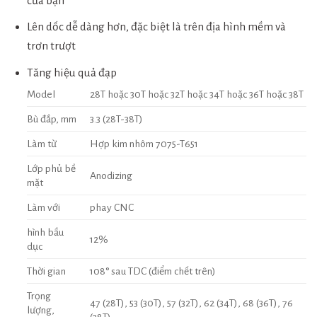
của bạn
Lên dốc dễ dàng hơn, đặc biệt là trên địa hình mềm và
trơn trượt
Tăng hiệu quả đạp
Model
28T hoặc 30T hoặc 32T hoặc 34T hoặc 36T hoặc 38T
Bù đắp, mm
3.3 (28T-38T)
Làm từ
Hợp kim nhôm 7075-T651
Lớp phủ bề
Anodizing
mặt
Làm với
phay CNC
hình bầu
12%
dục
Thời gian
108° sau TDC (điểm chết trên)
Trọng
47 (28T), 53 (30T), 57 (32T), 62 (34T), 68 (36T), 76
lượng,
(38T)