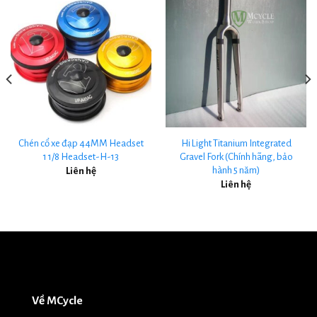
Chén cổ xe đạp 44MM Headset
Hi Light Titanium Integrated
1 1/8 Headset-H-13
Gravel Fork (Chính hãng, bảo
hành 5 năm)
Liên hệ
Liên hệ
Về MCycle