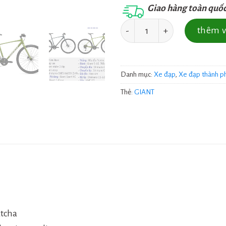
Giao hàng toàn quố
Số lượng
thêm v
Danh mục:
Xe đạp
,
Xe đạp thành p
Thẻ:
GIANT
atcha