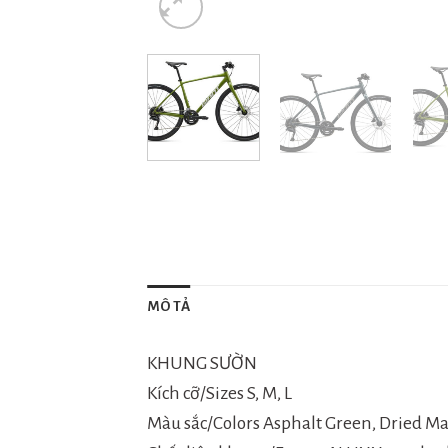
MÔ TẢ
KHUNG SƯỜN
Kích cỡ/Sizes S, M, L
Màu sắc/Colors Asphalt Green, Dried M