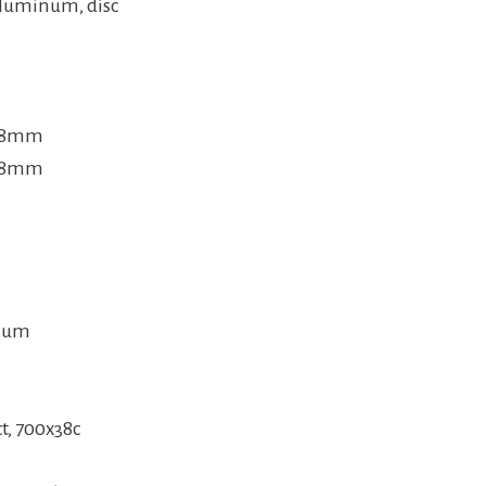
luminum, disc
1.8mm
31.8mm
inum
t, 700x38c