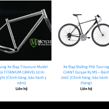
+
ung Xe Đạp Titanium Model
Xe Đạp Đường Phố Tourin
G9 TITANIUM GRAVEL từ Hi
GIANT Escape R3 MS – Bán
ght (Chính hãng, bảo hành 5
700C (Chính hãng, bảo hành 
năm)
tháng)
Liên hệ
Liên hệ