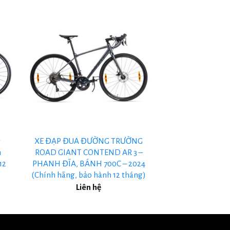
+
g
XE ĐẠP ĐUA ĐƯỜNG TRƯỜNG
h
ROAD GIANT CONTEND AR 3 –
12
PHANH ĐĨA, BÁNH 700C – 2024
(Chính hãng, bảo hành 12 tháng)
Liên hệ