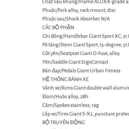
Chất liệu khung/Frame ALUXX-grade a
Phuộc/Fork alloy, rack mount, disc
Phuộc sau/Shock Absorber N/A
CÁC BỘ PHẬN
Ghi đông/Handlebar Giant Sport XC, 3
Pô tăng/Stem Giant Sport, 15-degree, 
Cốt yên/Seatpost Giant D-Fuse, alloy
Yên/Saddle Giant ErgoContact
Bàn đạp/Pedals Giant Urban Fitness
HỆ THỐNG BÁNH XE
Vành xe/Rims Giant double wall alum
Đùm/Hubs alloy, 28h
Căm/Spokes stainless, 14g
Lốp xe/Tires Giant S-X2, puncture protec
BỘ TRUYỀN ĐỘNG