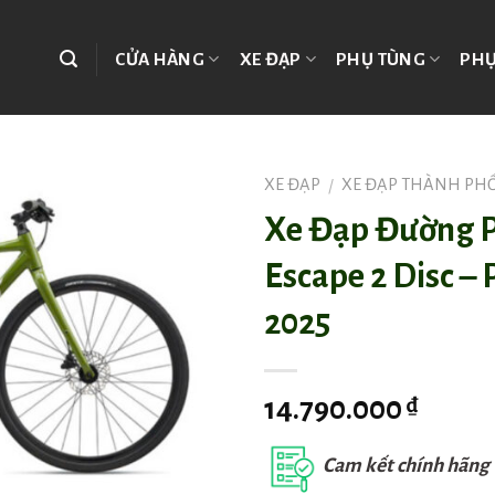
CỬA HÀNG
XE ĐẠP
PHỤ TÙNG
PHỤ
XE ĐẠP
XE ĐẠP THÀNH PH
/
Xe Đạp Đường 
Escape 2 Disc –
2025
14.790.000
₫
Cam kết chính hãng