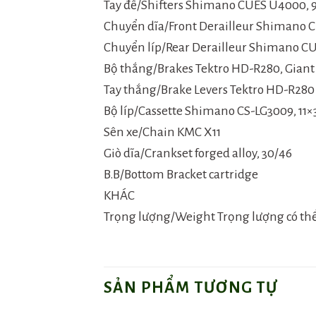
Tay đề/Shifters Shimano CUES U4000, 
Chuyển dĩa/Front Derailleur Shimano 
Chuyển líp/Rear Derailleur Shimano C
Bộ thắng/Brakes Tektro HD-R280, Giant
Tay thắng/Brake Levers Tektro HD-R280
Bộ líp/Cassette Shimano CS-LG3009, 11×
Sên xe/Chain KMC X11
Giò dĩa/Crankset forged alloy, 30/46
B.B/Bottom Bracket cartridge
KHÁC
Trọng lượng/Weight Trọng lượng có thể th
SẢN PHẨM TƯƠNG TỰ