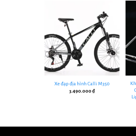
+
+
Titanium Model
Kh
Xe đạp địa hình Calli M350
 GRAVEL từ Hi
3.490.000
₫
hãng, bảo hành 5
Li
ăm)
ên hệ