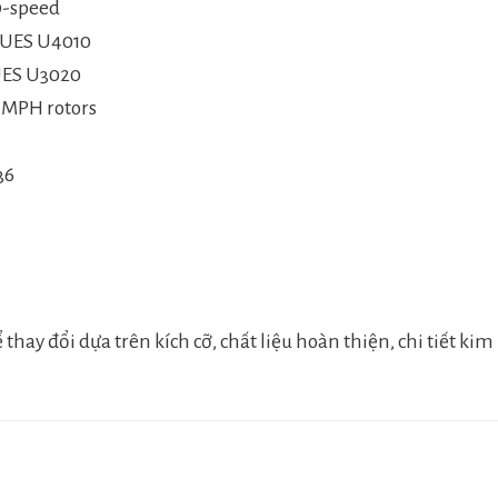
9-speed
CUES U4010
UES U3020
 MPH rotors
36
ay đổi dựa trên kích cỡ, chất liệu hoàn thiện, chi tiết kim l