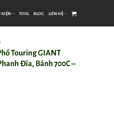
 KIỆN
TOOL
BLOG
LIÊN HỆ
Ố
Phố Touring GIANT
 Phanh Đĩa, Bánh 700C –