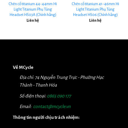
Chén cổ titanium 44-44mm Hi
Chén cổ titanium 41-46mm Hi
Light Titanium Phụ Tùng
Light Titanium Phụ Tùng
Headset HS03A (Chính hãng)
Headset HS06 (Chính hãng)
Liên hệ
Liên hệ
Về MCycle
Địa chỉ: 74 Nguyễn Trung Trực - Phường Hạc
Thành - Thanh Hóa
Số điện thoại:
0865 090 177
Email:
contact@mcycle.vn
Thông tin người chịu trách nhiệm: