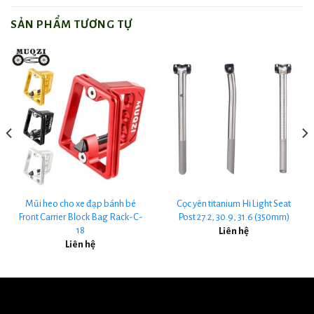
SẢN PHẨM TƯƠNG TỰ
Mũi heo cho xe đạp bánh bé
Cọc yên titanium Hi Light Seat
Front Carrier Block Bag Rack-C-
Post 27.2, 30.9, 31.6 (350mm)
18
Liên hệ
Liên hệ