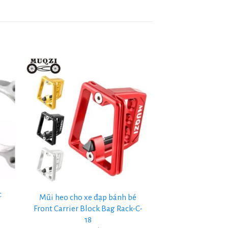
+
c
Mũi heo cho xe đạp bánh bé
-
Front Carrier Block Bag Rack-C-
18