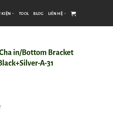
 KIỆN
TOOL
BLOG
LIÊN HỆ
C
Cha in/Bottom Bracket
lack+Silver-A-31
c