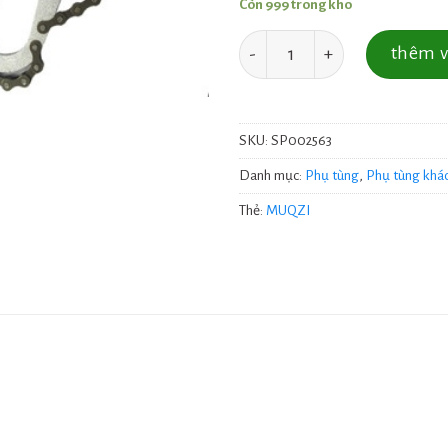
Còn 999 trong kho
Số lượng
thêm v
SKU:
SP002563
Danh mục:
Phụ tùng
,
Phụ tùng khá
Thẻ:
MUQZI