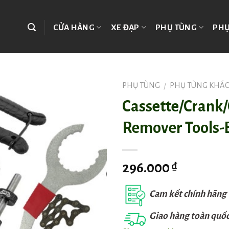
CỬA HÀNG
XE ĐẠP
PHỤ TÙNG
PHỤ
PHỤ TÙNG
PHỤ TÙNG KHÁ
/
Cassette/Crank/
Remover Tools-B
296.000
₫
Cam kết chính hãng
Giao hàng toàn quố