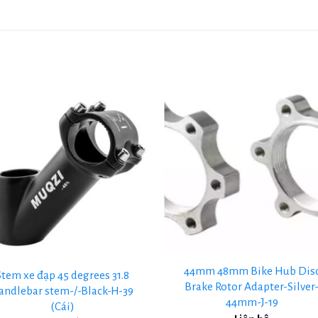
+
44mm 48mm Bike Hub Dis
Stem xe đạp 45 degrees 31.8
Brake Rotor Adapter-Silver
andlebar stem-/-Black-H-39
44mm-J-19
(Cái)