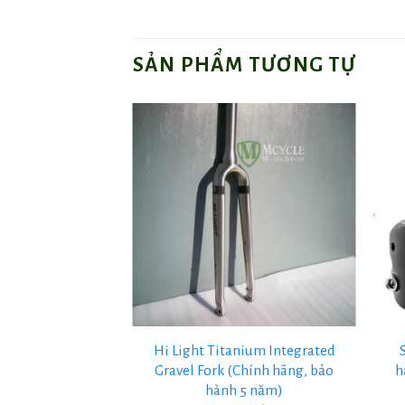
SẢN PHẨM TƯƠNG TỰ
+
+
n cổ titanium Hi
Hi Light Titanium Integrated
ight
Gravel Fork (Chính hãng, bảo
h
hành 5 năm)
ên hệ