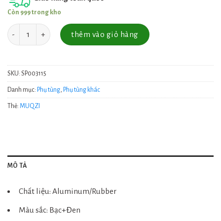
Còn 999 trong kho
Số lượng
thêm vào giỏ hàng
SKU:
SP003115
Danh mục:
Phụ tùng
,
Phụ tùng khác
Thẻ:
MUQZI
MÔ TẢ
Chất liệu: Aluminum/Rubber
Màu sắc: Bạc+Đen